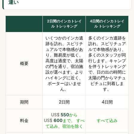
違い
2日間のインカトレイ
4日間のインカトレイ
ル トレッキング
ル トレッキング
いくつかのインカ遺
多くのインカ遺跡を
跡を訪れ、スピリチ
訪れ、スピリチュア
ュアルで本物感があ
ルで本物感があり、
り、難易度が低く、
多くのスタッフが同
高度は適度で、太陽
行します。キャンプ
概要
の門を通り、宿泊施
を伴うトレッキング
設が選べます。より
で、日の出の時間に
ハイキングに近く、
太陽の門からマチュ
ポーターはいませ
ピチュに到着しま
ん。
す。
期間
2日間
4日間
US$
550
から
料金
US$
600
まで。 すべ
すべて込み
て込み、宿泊を除く