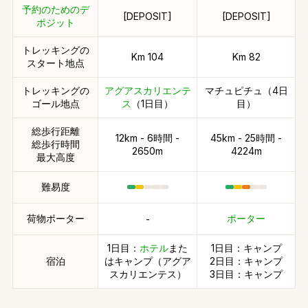
予約のためのデ
[DEPOSIT]
[DEPOSIT]
ポジット
トレッキングの
Km 104
Km 82
スタート地点
トレッキングの
アグアスカリエンテ
マチュピチュ（4日
ゴール地点
ス
（1日目）
目）
総歩行距離
12km - 6時間 -
45km - 25時間 -
総歩行時間
2650m
4224m
最大高度
難易度
荷物ポーター
ポーター
-
1日目：
ホテル
また
1日目：キャンプ
宿泊
はキャンプ（アグア
2日目：キャンプ
スカリエンテス）
3日目：キャンプ