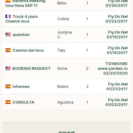
Reserva trekking
Fly.On.Net
Bittor
1
luna llena SEP 17
01/30/2017
Truck 4 jours
Fly.On.Net
Coline
1
Chemin Inca
01/22/2017
Justyna
Fly.On.Net
question
1
C.
01/15/2017
Fly.On.Net
Camino del Inca
Taty
1
01/15/2017
TS1WG1WE
BOOKING REQUEST
Anna
2
www.yandex.ru
02/20/2020
Fly.On.Net
Informes
Belem
3
01/21/2017
Fly.On.Net
CONSULTA
Agustina
1
01/03/2017