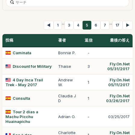
...
...
◀
1
3
4
5
6
7
17
▶
投稿
著者
返信
最後の答え
Caminata
Bonnie P.
-
Fly.On.Net
Discount for Military
Thaise
3
05/31/2017
4 Day Inca Trail
Andrew
Fly.On.Net
1
Trek - May 2017
W.
05/11/2017
Claudia J
Fly.On.Net
Consulta
1
D
03/26/2017
Tour 2 dias a
Machu Picchu
Adrian O.
-
03/25/2017
Huainapichu
Charlotte
Fly.On.Net