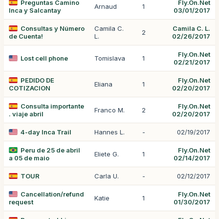
Preguntas Camino
Fly.On.Net
Arnaud
1
Inca y Salcantay
03/01/2017
Consultas y Número
Camila C.
Camila C. L.
2
de Cuenta!
L.
02/26/2017
Fly.On.Net
Lost cell phone
Tomislava
1
02/21/2017
PEDIDO DE
Fly.On.Net
Eliana
1
COTIZACION
02/20/2017
Consulta importante
Fly.On.Net
Franco M.
2
. viaje abril
02/20/2017
4-day Inca Trail
Hannes L.
-
02/19/2017
Peru de 25 de abril
Fly.On.Net
Eliete G.
1
a 05 de maio
02/14/2017
TOUR
Carla U.
-
02/12/2017
Cancellation/refund
Fly.On.Net
Katie
1
request
01/30/2017