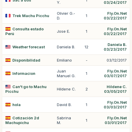
Sac à dos
1
Y.
03/24/2017
Olivier G.-
Fly.On.Net
Trek Machu Picchu
1
D.
03/22/2017
Consulta estado
Fly.On.Net
Jose E.
1
Perú
03/22/2017
Daniela B.
Weather forecast
Daniela B.
12
03/23/2017
Disponibilidad
Emiliano
-
03/12/2017
Juan
Fly.On.Net
Informacion
1
Manuel G.
03/07/2017
Can't go to Machu
Hildene C.
Hildene C.
2
Picchu
03/05/2017
Fly.On.Net
hola
David B.
1
03/03/2017
Cotización 2d
Sabrina
Fly.On.Net
1
Machupichu
M.
03/01/2017