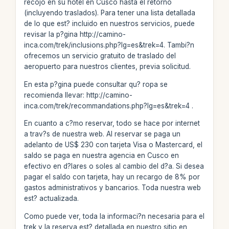
recojo en su hotel en Cusco hasta el retorno
(incluyendo traslados). Para tener una lista detallada
de lo que est? incluido en nuestros servicios, puede
revisar la p?gina http://camino-
inca.com/trek/inclusions.php?lg=es&trek=4. Tambi?n
ofrecemos un servicio gratuito de traslado del
aeropuerto para nuestros clientes, previa solicitud.
En esta p?gina puede consultar qu? ropa se
recomienda llevar: http://camino-
inca.com/trek/recommandations.php?lg=es&trek=4 .
En cuanto a c?mo reservar, todo se hace por internet
a trav?s de nuestra web. Al reservar se paga un
adelanto de US$ 230 con tarjeta Visa o Mastercard, el
saldo se paga en nuestra agencia en Cusco en
efectivo en d?lares o soles al cambio del d?a. Si desea
pagar el saldo con tarjeta, hay un recargo de 8% por
gastos administrativos y bancarios. Toda nuestra web
est? actualizada.
Como puede ver, toda la informaci?n necesaria para el
trek y la reserva est? detallada en nuestro sitio en