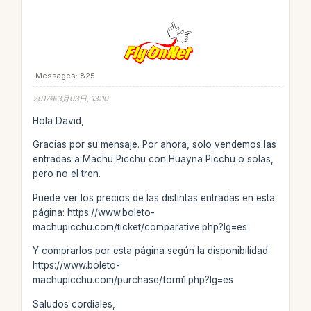
Messages: 825
2017年3月03日, 13:10
Hola David,
Gracias por su mensaje. Por ahora, solo vendemos las
entradas a Machu Picchu con Huayna Picchu o solas,
pero no el tren.
Puede ver los precios de las distintas entradas en esta
página: https://www.boleto-
machupicchu.com/ticket/comparative.php?lg=es
Y comprarlos por esta página según la disponibilidad
https://www.boleto-
machupicchu.com/purchase/form1.php?lg=es
Saludos cordiales,