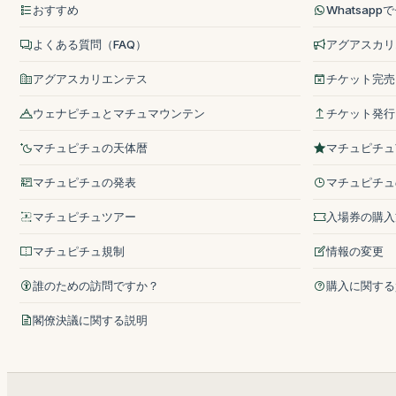
おすすめ
Whatsap
よくある質問（FAQ）
アグアスカリ
アグアスカリエンテス
チケット完売
ウェナピチュとマチュマウンテン
チケット発行
マチュピチュの天体暦
マチュピチュ
マチュピチュの発表
マチュピチュ
マチュピチュツアー
入場券の購入
マチュピチュ規制
情報の変更
誰のための訪問ですか？
購入に関する
閣僚決議に関する説明