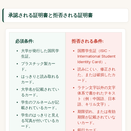
承認される証明書と拒否される証明書
必須条件:
拒否される条件:
大学が発行した国民学
国際学生証（ISIC -
生証。
International Student
Identity Card）。
プラスチック製カー
ド。
読みにくい、修正され
た、または破損したカ
はっきりと読み取れる
ード。
カード。
ラテン文字以外の文字
大学名が記載されてい
体系で書かれたテキス
るカード。
ト（例：中国語、日本
学生のフルネームが記
語、キリル文字）。
載されているカード。
期限切れ、または有効
学生のはっきりと見え
期限が記載されていな
る写真が付いているカ
いカード。
ード。
銀行カード。