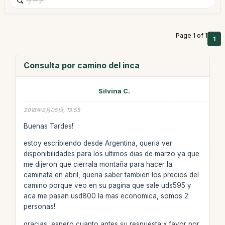
Page 1 of 1
1
Consulta por camino del inca
Silvina C.
2016年2月05日, 13:55
Buenas Tardes!
estoy escribiendo desde Argentina, queria ver
disponibilidades para los ultimos dias de marzo ya que
me dijeron que cierrala montaña para hacer la
caminata en abril, queria saber tambien los precios del
camino porque veo en su pagina que sale uds595 y
aca me pasan usd800 la mas economica, somos 2
personas!
gracias, espero cuanto antes su respuesta x favor por