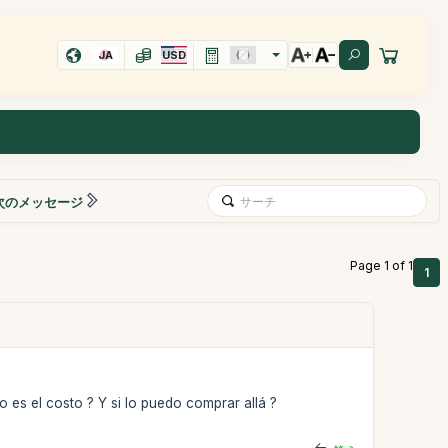
JA
USD
次のメッセージ
Page 1 of 1
1
 es el costo ? Y si lo puedo comprar allá ?