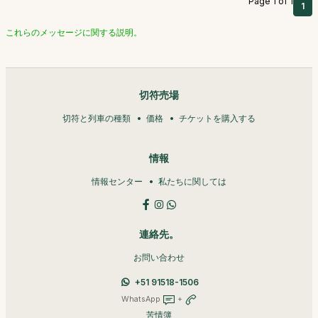
Page 1 of 1
1
これらのメッセージに関する説明。
切符売場
切符と列車の種類
価格
チケットを購入する
情報
情報センター
私たちに関しては
連絡先。
お問い合わせ
+51 91518-1506
WhatsApp
+
苦情簿